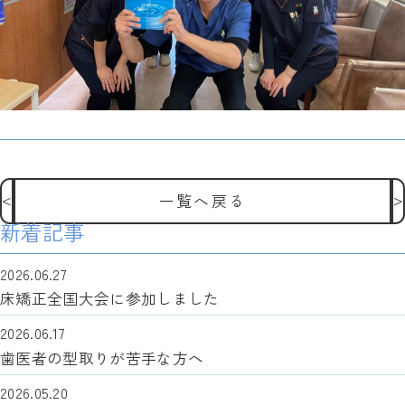
新
<
>
し
一覧へ戻る
い
新着記事
記
事
2026.06.27
床矯正全国大会に参加しました
2026.06.17
歯医者の型取りが苦手な方へ
2026.05.20